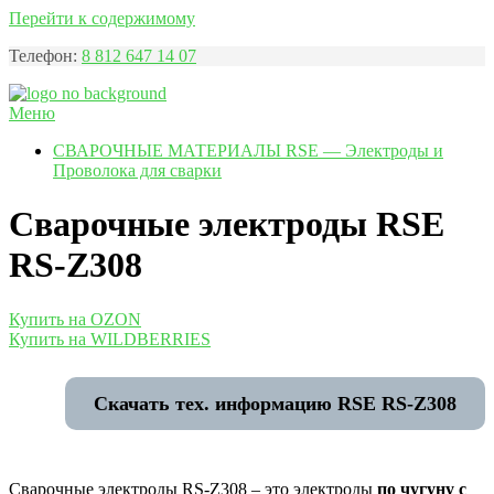
Перейти к содержимому
Телефон:
8 812 647 14 07
Меню
RSE — Санкт-Петербург
Электроды и проволока для сварки по низким ценам
СВАРОЧНЫЕ МАТЕРИАЛЫ RSE — Электроды и
Проволока для сварки
Сварочные электроды RSE
RS-Z308
Купить на OZON
Купить на WILDBERRIES
Скачать тех. информацию RSE RS-Z308
Сварочные электроды RS-Z308 – это электроды
по чугуну с