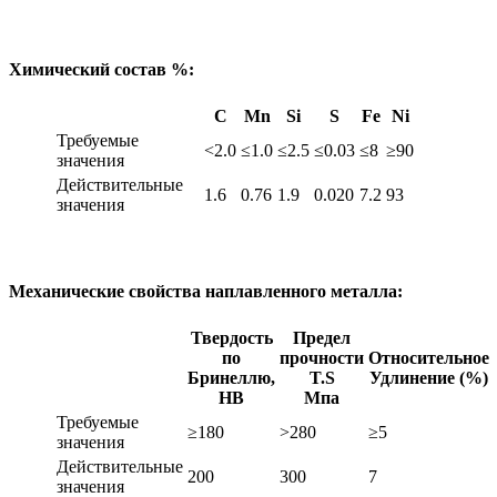
Химический состав %:
С
Mn
Si
S
Fe
Ni
Требуемые
<2.0
≤1.0
≤2.5
≤0.03
≤8
≥90
значения
Действительные
1.6
0.76
1.9
0.020
7.2
93
значения
Механические свойства наплавленного металла:
Твердость
Предел
по
прочности
Относительное
Бринеллю,
T.S
Удлинение (%)
НВ
Мпа
Требуемые
≥180
>280
≥5
значения
Действительные
200
300
7
значения